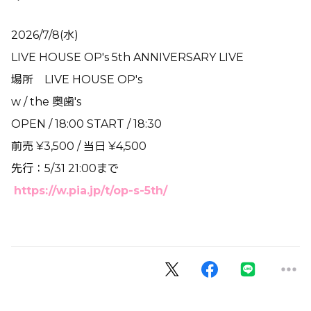
2026/7/8(水)
LIVE HOUSE OP's 5th ANNIVERSARY LIVE
場所 LIVE HOUSE OP's
w / the 奥歯's
OPEN / 18:00 START / 18:30
前売 ¥3,500 / 当日 ¥4,500
先行：
5/31 21:00まで
https://
w.pia.jp/t/op-s-5th/