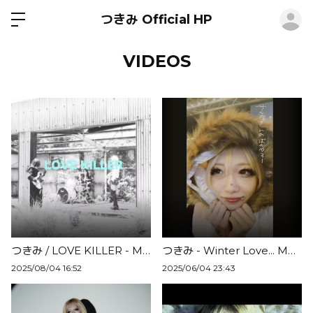
ロ
つきみ Official HP
VIDEOS
つきみ / LOVE KILLER - Music Video
つきみ - Winter Love... Music Video
2025/08/04 16:52
2025/06/04 23:43