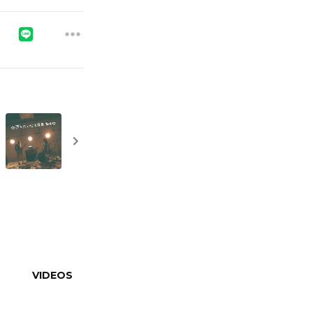
VIDEOS
全国ツアー特設サイト
公式ファンクラブ