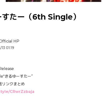
たー（6th Single）
ficial HP
/13 01:19
elease
ngle"きるゆーすたー”
信リンクまとめ
style/CRwrZzbaja